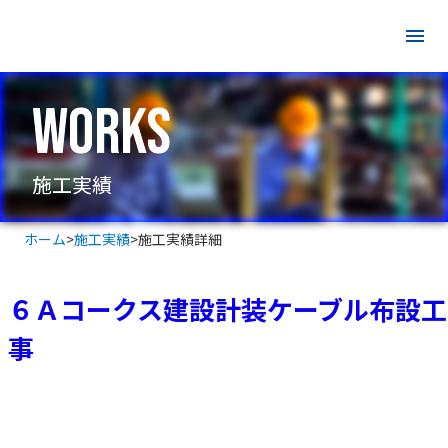
menu
Works
施工実績
ホーム
>
施工実績
>
施工実績詳細
６Ａコークス建設計装ケーブル布設工
事